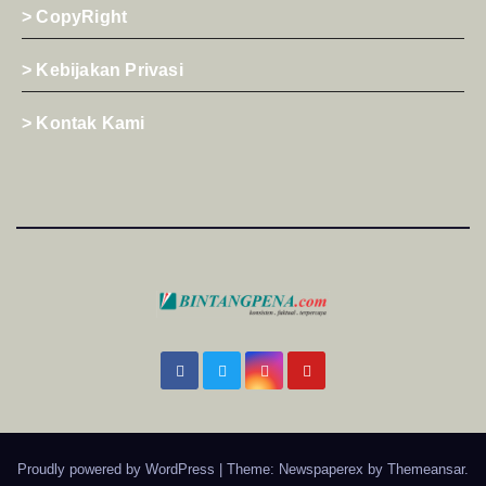
> CopyRight
> Kebijakan Privasi
> Kontak Kami
Proudly powered by WordPress
|
Theme: Newspaperex by
Themeansar
.