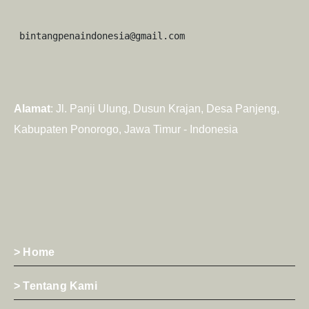
 bintangpenaindonesia@gmail.com
Alamat
: Jl. Panji Ulung, Dusun Krajan, Desa Panjeng,
Kabupaten Ponorogo, Jawa Timur - Indonesia
> Home
> Tentang Kami