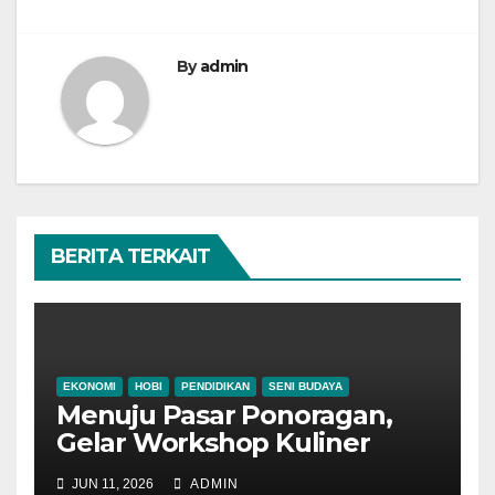
By
admin
BERITA TERKAIT
EKONOMI
HOBI
PENDIDIKAN
SENI BUDAYA
Menuju Pasar Ponoragan,
Gelar Workshop Kuliner
Tradisional Ponorogo
JUN 11, 2026
ADMIN