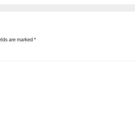
isional
orogo
elds are marked
*