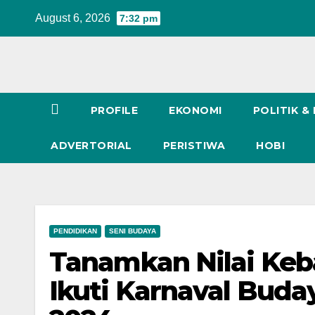
Skip
August 6, 2026
7:32 pm
to
content
PROFILE
EKONOMI
POLITIK &
ADVERTORIAL
PERISTIWA
HOBI
PENDIDIKAN
SENI BUDAYA
Tanamkan Nilai Keb
Ikuti Karnaval Buda