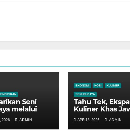
EKONOMI
HOBI
KULINER
PENDIDIKAN
SENI BUDAYA
arikan Seni
Tahu Tek, Ekspa
ya melalui
Kuliner Khas Ja
kshop
Timur
, 2026
ADMIN
APR 18, 2026
ADMIN
unjukan Tari