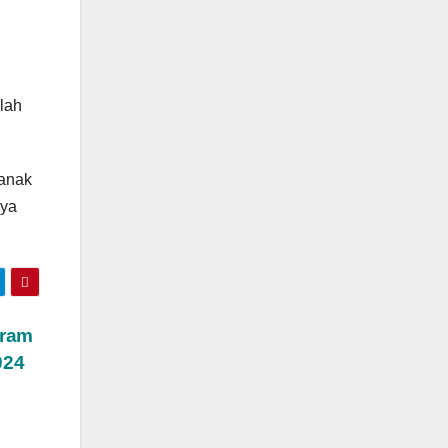
elah
-anak
nya
gram
024