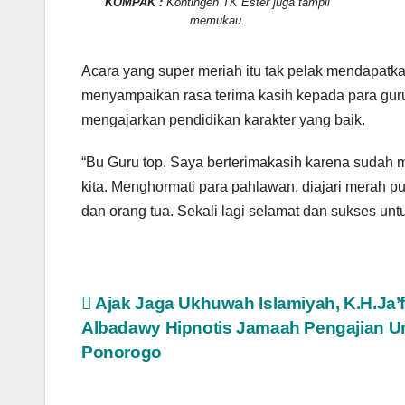
KOMPAK :
Kontingen TK Ester juga tampil
memukau.
Acara yang super meriah itu tak pelak mendapatka
menyampaikan rasa terima kasih kepada para guru 
mengajarkan pendidikan karakter yang baik.
“Bu Guru top. Saya berterimakasih karena sudah 
kita. Menghormati para pahlawan, diajari merah 
dan orang tua. Sekali lagi selamat dan sukses untu
Post
Ajak Jaga Ukhuwah Islamiyah, K.H.Ja’f
Albadawy Hipnotis Jamaah Pengajian 
navigation
Ponorogo