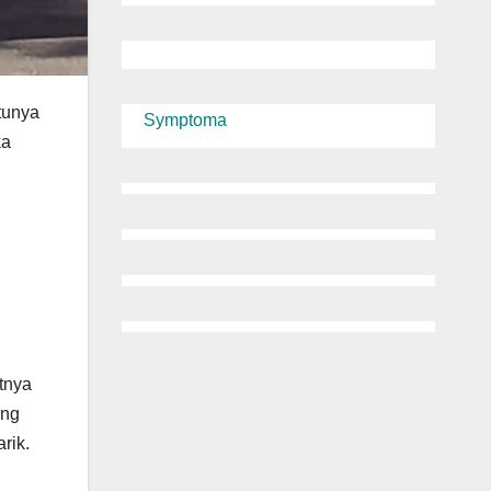
tunya
Symptoma
ka
tnya
ang
rik.