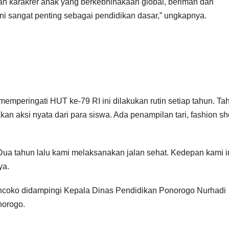
tan karakrer anak yang berkebhinakaan global, beriman dan
Ini sangat penting sebagai pendidikan dasar,” ungkapnya.
mperingati HUT ke-79 RI ini dilakukan rutin setiap tahun. Ta
n aksi nyata dari para siswa. Ada penampilan tari, fashion sh
Dua tahun lalu kami melaksanakan jalan sehat. Kedepan kami i
ya.
ancoko didampingi Kepala Dinas Pendidikan Ponorogo Nurhadi
norogo.