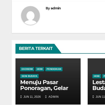
By
admin
BERITA TERKAIT
EKONOMI
HOBI
PENDIDIKAN
SENI BUDAYA
HOBI
Menuju Pasar
Lest
Ponoragan, Gelar
Buda
Workshop Kuliner
Wor
JUN 11, 2026
ADMIN
JUN 11
Tradisional
Pert