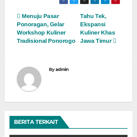
Post
Menuju Pasar
Tahu Tek,
Ponoragan, Gelar
Ekspansi
navigation
Workshop Kuliner
Kuliner Khas
Tradisional Ponorogo
Jawa Timur
By
admin
BERITA TERKAIT