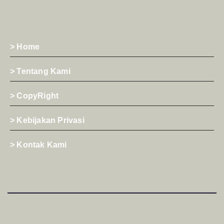
> Home
> Tentang Kami
> CopyRight
> Kebijakan Privasi
> Kontak Kami