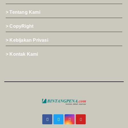
> Tentang Kami
> CopyRight
> Kebijakan Privasi
> Kontak Kami