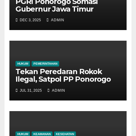
PGRI Ponorogo Somasi
Gubernur Jawa Timur
DEC 3, 2025
ADMIN
HUKUM
PEMERINTAHAN
Tekan Peredaran Rokok
Ilegal, Satpol PP Ponorogo
Gencar Sosialisasi
JUL 31, 2025
ADMIN
HUKUM
KEAMANAN
KESEHATAN