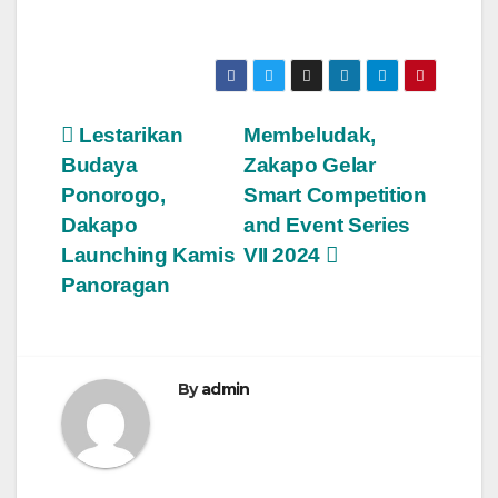
Post
Lestarikan
Membeludak,
Budaya
Zakapo Gelar
navigation
Ponorogo,
Smart Competition
Dakapo
and Event Series
Launching Kamis
VII 2024
Panoragan
By
admin