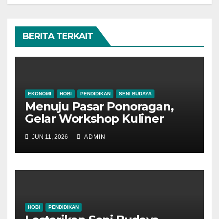
BERITA TERKAIT
EKONOMI
HOBI
PENDIDIKAN
SENI BUDAYA
Menuju Pasar Ponoragan,
Gelar Workshop Kuliner
Tradisional Ponorogo
JUN 11, 2026
ADMIN
HOBI
PENDIDIKAN