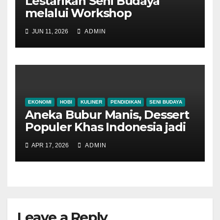
Lestarikan Seni Budaya
melalui Workshop
Pertunjukan Tari Tradisional
JUN 11, 2026
ADMIN
Ponorogo
EKONOMI
HOBI
KULINER
PENDIDIKAN
SENI BUDAYA
Aneka Bubur Manis, Dessert
Populer Khas Indonesia jadi
Alternatif Menu Sarapan
APR 17, 2026
ADMIN
Leave a Reply