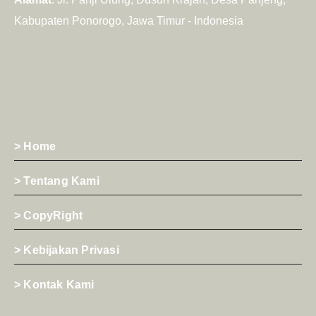
Kabupaten Ponorogo, Jawa Timur - Indonesia
> Home
> Tentang Kami
> CopyRight
> Kebijakan Privasi
> Kontak Kami