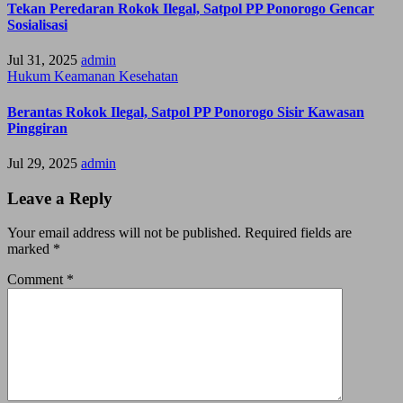
Tekan Peredaran Rokok Ilegal, Satpol PP Ponorogo Gencar
Sosialisasi
Jul 31, 2025
admin
Hukum
Keamanan
Kesehatan
Berantas Rokok Ilegal, Satpol PP Ponorogo Sisir Kawasan
Pinggiran
Jul 29, 2025
admin
Leave a Reply
Your email address will not be published.
Required fields are
marked
*
Comment
*