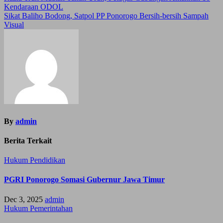
Kendaraan ODOL
navigation
Sikat Baliho Bodong, Satpol PP Ponorogo Bersih-bersih Sampah
Visual
By
admin
Berita Terkait
Hukum
Pendidikan
PGRI Ponorogo Somasi Gubernur Jawa Timur
Dec 3, 2025
admin
Hukum
Pemerintahan