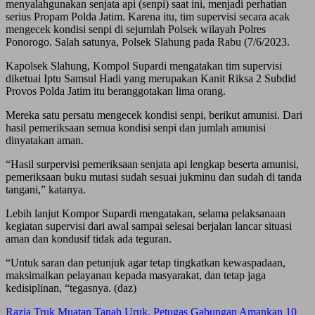
menyalahgunakan senjata api (senpi) saat ini, menjadi perhatian
serius Propam Polda Jatim. Karena itu, tim supervisi secara acak
mengecek kondisi senpi di sejumlah Polsek wilayah Polres
Ponorogo. Salah satunya, Polsek Slahung pada Rabu (7/6/2023.
Kapolsek Slahung, Kompol Supardi mengatakan tim supervisi
diketuai Iptu Samsul Hadi yang merupakan Kanit Riksa 2 Subdid
Provos Polda Jatim itu beranggotakan lima orang.
Mereka satu persatu mengecek kondisi senpi, berikut amunisi. Dari
hasil pemeriksaan semua kondisi senpi dan jumlah amunisi
dinyatakan aman.
“Hasil surpervisi pemeriksaan senjata api lengkap beserta amunisi,
pemeriksaan buku mutasi sudah sesuai jukminu dan sudah di tanda
tangani,” katanya.
Lebih lanjut Kompor Supardi mengatakan, selama pelaksanaan
kegiatan supervisi dari awal sampai selesai berjalan lancar situasi
aman dan kondusif tidak ada teguran.
“Untuk saran dan petunjuk agar tetap tingkatkan kewaspadaan,
maksimalkan pelayanan kepada masyarakat, dan tetap jaga
kedisiplinan, “tegasnya. (daz)
Post
Razia Truk Muatan Tanah Uruk, Petugas Gabungan Amankan 10