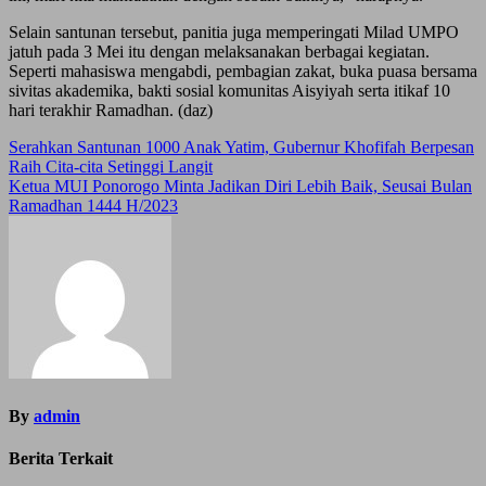
Selain santunan tersebut, panitia juga memperingati Milad UMPO
jatuh pada 3 Mei itu dengan melaksanakan berbagai kegiatan.
Seperti mahasiswa mengabdi, pembagian zakat, buka puasa bersama
sivitas akademika, bakti sosial komunitas Aisyiyah serta itikaf 10
hari terakhir Ramadhan. (daz)
Post
Serahkan Santunan 1000 Anak Yatim, Gubernur Khofifah Berpesan
Raih Cita-cita Setinggi Langit
navigation
Ketua MUI Ponorogo Minta Jadikan Diri Lebih Baik, Seusai Bulan
Ramadhan 1444 H/2023
By
admin
Berita Terkait