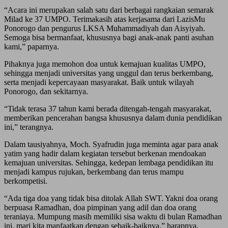
“Acara ini merupakan salah satu dari berbagai rangkaian semarak
Milad ke 37 UMPO. Terimakasih atas kerjasama dari LazisMu
Ponorogo dan pengurus LKSA Muhammadiyah dan Aisyiyah.
Semoga bisa bermanfaat, khususnya bagi anak-anak panti asuhan
kami,” paparnya.
Pihaknya juga memohon doa untuk kemajuan kualitas UMPO,
sehingga menjadi universitas yang unggul dan terus berkembang,
serta menjadi kepercayaan masyarakat. Baik untuk wilayah
Ponorogo, dan sekitarnya.
“Tidak terasa 37 tahun kami berada ditengah-tengah masyarakat,
memberikan pencerahan bangsa khususnya dalam dunia pendidikan
ini,” terangnya.
Dalam tausiyahnya, Moch. Syafrudin juga meminta agar para anak
yatim yang hadir dalam kegiatan tersebut berkenan mendoakan
kemajuan universitas. Sehingga, kedepan lembaga pendidikan itu
menjadi kampus rujukan, berkembang dan terus mampu
berkompetisi.
“Ada tiga doa yang tidak bisa ditolak Allah SWT. Yakni doa orang
berpuasa Ramadhan, doa pimpinan yang adil dan doa orang
teraniaya. Mumpung masih memiliki sisa waktu di bulan Ramadhan
ini, mari kita manfaatkan dengan sebaik-baiknya,” harapnya.