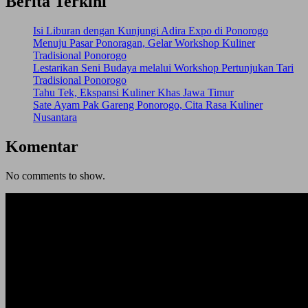
Berita Terkini
Isi Liburan dengan Kunjungi Adira Expo di Ponorogo
Menuju Pasar Ponoragan, Gelar Workshop Kuliner
Tradisional Ponorogo
Lestarikan Seni Budaya melalui Workshop Pertunjukan Tari
Tradisional Ponorogo
Tahu Tek, Ekspansi Kuliner Khas Jawa Timur
Sate Ayam Pak Gareng Ponorogo, Cita Rasa Kuliner
Nusantara
Komentar
No comments to show.