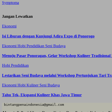
Symptoma
Jangan Lewatkan
Ekonomi
Isi Liburan dengan Kunjungi Adira Expo di Ponorogo
Ekonomi
Hobi
Pendidikan
Seni Budaya
Menuju Pasar Ponoragan, Gelar Workshop Kuliner Tradisional
Hobi
Pendidikan
Lestarikan Seni Budaya melalui Workshop Pertunjukan Tari Tr
Ekonomi
Hobi
Kuliner
Seni Budaya
Tahu Tek, Ekspansi Kuliner Khas Jawa Timur
 bintangpenaindonesia@gmail.com