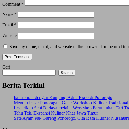
Comment
*
Name
*
Email
*
Website
Save my name, email, and website in this browser for the next ti
Cari
Search
Berita Terkini
Isi Liburan dengan Kunjungi Adira Expo di Ponorogo
Menuju Pasar Ponoragan, Gelar Workshop Kuliner Tradisiona
Lestarikan Seni Budaya melalui Workshop Pertunjukan Tari Tr
Tahu Tek, Ekspansi Kuliner Khas Jawa Timur
Sate Ayam Pak Gareng Ponorogo, Cita Rasa Kuliner Nusantar