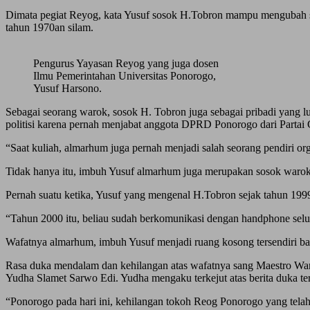
Dimata pegiat Reyog, kata Yusuf sosok H.Tobron mampu mengubah stigm
tahun 1970an silam.
Pengurus Yayasan Reyog yang juga dosen
Ilmu Pemerintahan Universitas Ponorogo,
Yusuf Harsono.
Sebagai seorang warok, sosok H. Tobron juga sebagai pribadi yang 
politisi karena pernah menjabat anggota DPRD Ponorogo dari Partai
“Saat kuliah, almarhum juga pernah menjadi salah seorang pendiri 
Tidak hanya itu, imbuh Yusuf almarhum juga merupakan sosok warok
Pernah suatu ketika, Yusuf yang mengenal H.Tobron sejak tahun 1999
“Tahun 2000 itu, beliau sudah berkomunikasi dengan handphone selul
Wafatnya almarhum, imbuh Yusuf menjadi ruang kosong tersendiri bag
Rasa duka mendalam dan kehilangan atas wafatnya sang Maestro Wa
Yudha Slamet Sarwo Edi. Yudha mengaku terkejut atas berita duka ter
“Ponorogo pada hari ini, kehilangan tokoh Reog Ponorogo yang tela