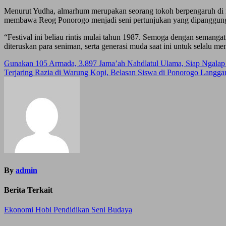
Menurut Yudha, almarhum merupakan seorang tokoh berpengaruh di mas
membawa Reog Ponorogo menjadi seni pertunjukan yang dipanggung
“Festival ini beliau rintis mulai tahun 1987. Semoga dengan semanga
diteruskan para seniman, serta generasi muda saat ini untuk selalu m
Post
Gunakan 105 Armada, 3.897 Jama’ah Nahdlatul Ulama, Siap Ngalap
Terjaring Razia di Warung Kopi, Belasan Siswa di Ponorogo Langg
navigation
By
admin
Berita Terkait
Ekonomi
Hobi
Pendidikan
Seni Budaya