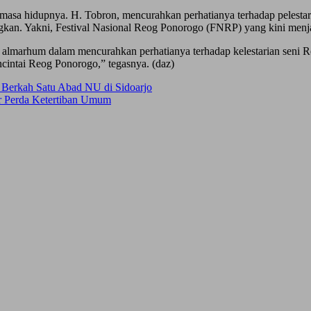
a hidupnya. H. Tobron, mencurahkan perhatianya terhadap pelestarian
kan. Yakni, Festival Nasional Reog Ponorogo (FNRP) yang kini men
t almarhum dalam mencurahkan perhatianya terhadap kelestarian seni R
encintai Reog Ponorogo,” tegasnya. (daz)
 Berkah Satu Abad NU di Sidoarjo
ar Perda Ketertiban Umum