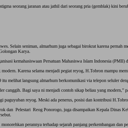
a seorang jaranan atau jathil dari seorang pria (gemblak) kini beruba
luwes. Selain seniman, almarhum juga sebagai birokrat karena pernah
 Golongan Karya.
organisasi kemahasiswaan Persatuan Mahasiswa Islam Indonesia (PMII)
 modern. Karena selama menjadi pegiat reyog, H.Tobron mampu memba
 itu melihat langsung almarhum berkomunikasi via telepon seluler den
er canggih. Bagi saya ni menjadi contoh sikap beliau yang modern,” p
i paguyuban reyog. Meski ada penerus, posisi dan kontribusi H.Tobron
rok dan Pelestari Reog Ponorogo, juga disampaikan Kepala Dinas K
sebut.
h monorehkan perannya terhadap sejarah panjang perkembangan dan pe