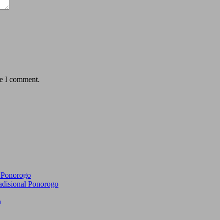
me I comment.
l Ponorogo
adisional Ponorogo
a