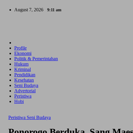
Skip
August 7, 2026
9:11 am
to
content
Profile
Ekonomi
Politik & Pemerintahan
Hukum
Kriminal
Pendidikan
Kesehatan
Seni Budaya
Advertorial
Peristiwa
Hobi
Peristiwa
Seni Budaya
Ponorogo Berduka, Sang Maes