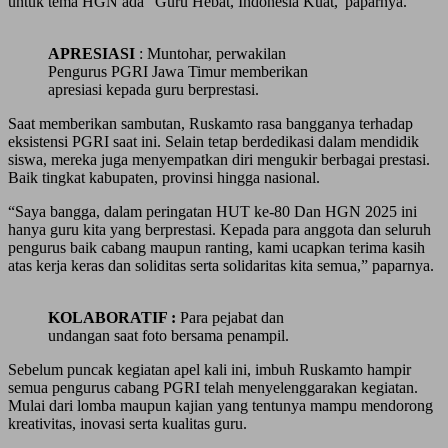
untuk tema HGN ada “Guru Hebat, Indonesia Kuat,”paparnya.
APRESIASI
: Muntohar, perwakilan
Pengurus PGRI Jawa Timur memberikan
apresiasi kepada guru berprestasi.
Saat memberikan sambutan, Ruskamto rasa bangganya terhadap
eksistensi PGRI saat ini. Selain tetap berdedikasi dalam mendidik
siswa, mereka juga menyempatkan diri mengukir berbagai prestasi.
Baik tingkat kabupaten, provinsi hingga nasional.
“Saya bangga, dalam peringatan HUT ke-80 Dan HGN 2025 ini
hanya guru kita yang berprestasi. Kepada para anggota dan seluruh
pengurus baik cabang maupun ranting, kami ucapkan terima kasih
atas kerja keras dan soliditas serta solidaritas kita semua,” paparnya.
KOLABORATIF :
Para pejabat dan
undangan saat foto bersama penampil.
Sebelum puncak kegiatan apel kali ini, imbuh Ruskamto hampir
semua pengurus cabang PGRI telah menyelenggarakan kegiatan.
Mulai dari lomba maupun kajian yang tentunya mampu mendorong
kreativitas, inovasi serta kualitas guru.