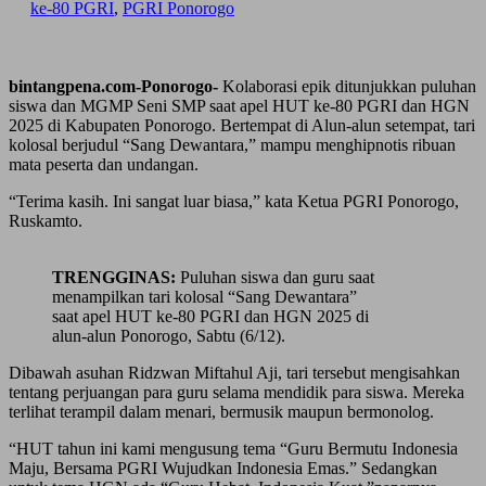
ke-80 PGRI
,
PGRI Ponorogo
bintangpena.com-Ponorogo-
Kolaborasi epik ditunjukkan puluhan
siswa dan MGMP Seni SMP saat apel HUT ke-80 PGRI dan HGN
2025 di Kabupaten Ponorogo. Bertempat di Alun-alun setempat, tari
kolosal berjudul “Sang Dewantara,” mampu menghipnotis ribuan
mata peserta dan undangan.
“Terima kasih. Ini sangat luar biasa,” kata Ketua PGRI Ponorogo,
Ruskamto.
TRENGGINAS:
Puluhan siswa dan guru saat
menampilkan tari kolosal “Sang Dewantara”
saat apel HUT ke-80 PGRI dan HGN 2025 di
alun-alun Ponorogo, Sabtu (6/12).
Dibawah asuhan Ridzwan Miftahul Aji, tari tersebut mengisahkan
tentang perjuangan para guru selama mendidik para siswa. Mereka
terlihat terampil dalam menari, bermusik maupun bermonolog.
“HUT tahun ini kami mengusung tema “Guru Bermutu Indonesia
Maju, Bersama PGRI Wujudkan Indonesia Emas.” Sedangkan