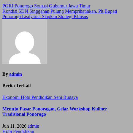
Post
PGRI Ponorogo Somasi Gubernur Jawa Timur
Kondisi SDN Singgahan Pulung Memprihatinkan, Plt Bupati
navigation
Ponorogo Lisdyarita Siapkan Strategi Khusus
By
admin
Berita Terkait
Ekonomi
Hobi
Pendidikan
Seni Budaya
Menuju Pasar Ponoragan, Gelar Workshop Kuliner
Tradisional Ponorogo
Jun 11, 2026
admin
Hobi
Pendidikan