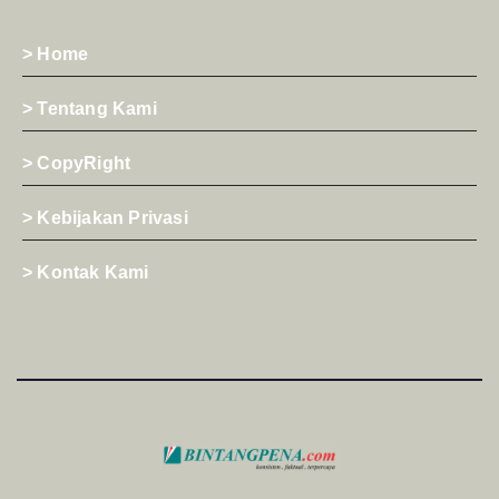
> Home
> Tentang Kami
> CopyRight
> Kebijakan Privasi
> Kontak Kami