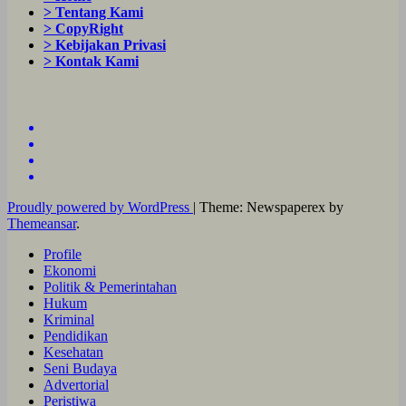
> Tentang Kami
> CopyRight
> Kebijakan Privasi
> Kontak Kami
Proudly powered by WordPress
|
Theme: Newspaperex by
Themeansar
.
Profile
Ekonomi
Politik & Pemerintahan
Hukum
Kriminal
Pendidikan
Kesehatan
Seni Budaya
Advertorial
Peristiwa