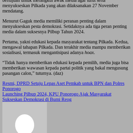
bertujuan untuk merangkul awak media agar turut serta
menyukseskan Pilkada yang akan dilaksanakan 27 November
mendatang.
Menurut Gaguk media memiliki peranan penting dalam
menyukseskan pesta demokrasi. Setidaknya ada tiga peran penting
media dalam suksesnya Pilbup Tahun 2024.
Pertama, yakni edukasi kepada masyarakat tentang Pilkada. Kedua,
mengawal tahapan Pilkada. Dan terakhir media mampu memberikan
sosialisasi, termasuk mengantisipasi adanya
hoax
.
“Tidak hanya memberikan edukasi kepada pemilih, media juga bisa
memberikan wawasan kepada partai politik yang bakal mengusung
pasangan calon,” tuturnya. (daz)
Post
Resmi, DPRD Setuju Lepas Aset Pemkab untuk BPN dan Polres
Ponorogo
navigation
Launching Pilbup 2024, KPU Ponorogo Ajak Masyarakat
Sukseskan Demokrasi di Bumi Reog