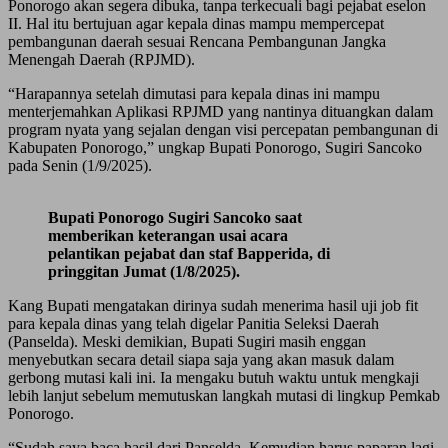
Ponorogo akan segera dibuka, tanpa terkecuali bagi pejabat eselon
II. Hal itu bertujuan agar kepala dinas mampu mempercepat
pembangunan daerah sesuai Rencana Pembangunan Jangka
Menengah Daerah (RPJMD).
“Harapannya setelah dimutasi para kepala dinas ini mampu
menterjemahkan Aplikasi RPJMD yang nantinya dituangkan dalam
program nyata yang sejalan dengan visi percepatan pembangunan di
Kabupaten Ponorogo,” ungkap Bupati Ponorogo, Sugiri Sancoko
pada Senin (1/9/2025).
Bupati Ponorogo Sugiri Sancoko saat
memberikan keterangan usai acara
pelantikan pejabat dan staf Bapperida, di
pringgitan Jumat (1/8/2025).
Kang Bupati mengatakan dirinya sudah menerima hasil uji job fit
para kepala dinas yang telah digelar Panitia Seleksi Daerah
(Panselda). Meski demikian, Bupati Sugiri masih enggan
menyebutkan secara detail siapa saja yang akan masuk dalam
gerbong mutasi kali ini. Ia mengaku butuh waktu untuk mengkaji
lebih lanjut sebelum memutuskan langkah mutasi di lingkup Pemkab
Ponorogo.
“Sudah saya baca hasil dari Panselda. Kemudian harus paparan lagi