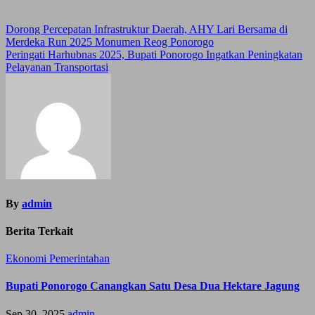
Post
Dorong Percepatan Infrastruktur Daerah, AHY Lari Bersama di
Merdeka Run 2025 Monumen Reog Ponorogo
navigation
Peringati Harhubnas 2025, Bupati Ponorogo Ingatkan Peningkatan
Pelayanan Transportasi
By
admin
Berita Terkait
Ekonomi
Pemerintahan
Bupati Ponorogo Canangkan Satu Desa Dua Hektare Jagung
Sep 30, 2025
admin