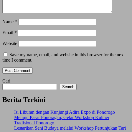
Name
*
Email
*
Website
Save my name, email, and website in this browser for the next
time I comment.
Cari
Search
Berita Terkini
Isi Liburan dengan Kunjungi Adira Expo di Ponorogo
Menuju Pasar Ponoragan, Gelar Workshop Kuliner
Tradisional Ponorogo
Lestarikan Seni Budaya melalui Workshop Pertunjukan Tari