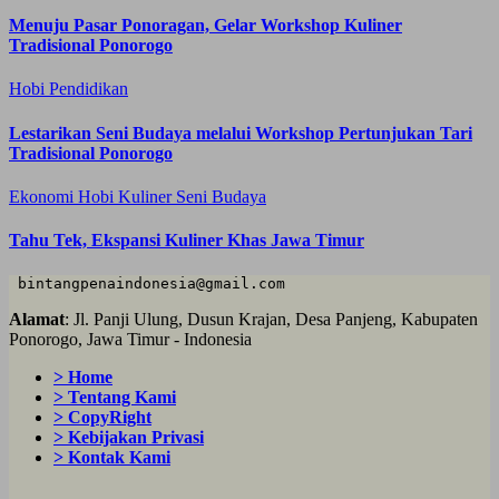
Menuju Pasar Ponoragan, Gelar Workshop Kuliner
Tradisional Ponorogo
Hobi
Pendidikan
Lestarikan Seni Budaya melalui Workshop Pertunjukan Tari
Tradisional Ponorogo
Ekonomi
Hobi
Kuliner
Seni Budaya
Tahu Tek, Ekspansi Kuliner Khas Jawa Timur
 bintangpenaindonesia@gmail.com
Alamat
: Jl. Panji Ulung, Dusun Krajan, Desa Panjeng, Kabupaten
Ponorogo, Jawa Timur - Indonesia
> Home
> Tentang Kami
> CopyRight
> Kebijakan Privasi
> Kontak Kami