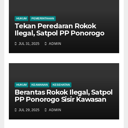
HUKUM
PEMERINTAHAN
Tekan Peredaran Rokok
Ilegal, Satpol PP Ponorogo
Gencar Sosialisasi
JUL 31, 2025
ADMIN
HUKUM
KEAMANAN
KESEHATAN
Berantas Rokok Ilegal, Satpol
PP Ponorogo Sisir Kawasan
Pinggiran
JUL 29, 2025
ADMIN