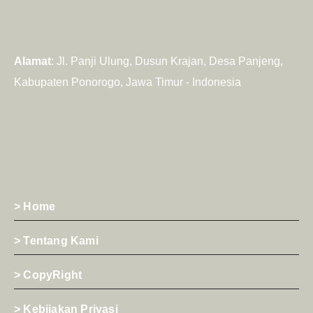
Alamat
: Jl. Panji Ulung, Dusun Krajan, Desa Panjeng,
Kabupaten Ponorogo, Jawa Timur - Indonesia
> Home
> Tentang Kami
> CopyRight
> Kebijakan Privasi