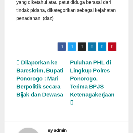
yang diketahui atau patut diduga berasal dari
tindak pidana, dikategorikan sebagai kejahatan
penadahan. (daz)
Post
Dilaporkan ke
Puluhan PHL di
Bareskrim, Bupati
Lingkup Polres
navigation
Ponorogo : Mari
Ponorogo,
Berpolitik secara
Terima BPJS
Bijak dan Dewasa
Ketenagakerjaan
By
admin