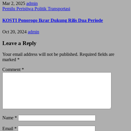
Mar 2, 2025
admin
Pemilu
Peristiwa
Politik
Transportasi
KOSTI Ponorogo Ikrar Dukung Rilis Dua Periode
Oct 20, 2024
admin
Leave a Reply
Your email address will not be published.
Required fields are
marked
*
Comment
*
Name
*
Email
*