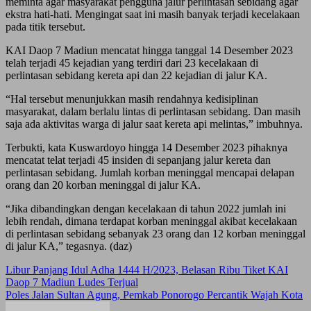
meminta agar masyarakat pengguna jalur perlintasan sebidang agar
ekstra hati-hati. Mengingat saat ini masih banyak terjadi kecelakaan
pada titik tersebut.
KAI Daop 7 Madiun mencatat hingga tanggal 14 Desember 2023
telah terjadi 45 kejadian yang terdiri dari 23 kecelakaan di
perlintasan sebidang kereta api dan 22 kejadian di jalur KA.
“Hal tersebut menunjukkan masih rendahnya kedisiplinan
masyarakat, dalam berlalu lintas di perlintasan sebidang. Dan masih
saja ada aktivitas warga di jalur saat kereta api melintas,” imbuhnya.
Terbukti, kata Kuswardoyo hingga 14 Desember 2023 pihaknya
mencatat telat terjadi 45 insiden di sepanjang jalur kereta dan
perlintasan sebidang. Jumlah korban meninggal mencapai delapan
orang dan 20 korban meninggal di jalur KA.
“Jika dibandingkan dengan kecelakaan di tahun 2022 jumlah ini
lebih rendah, dimana terdapat korban meninggal akibat kecelakaan
di perlintasan sebidang sebanyak 23 orang dan 12 korban meninggal
di jalur KA,” tegasnya. (daz)
Post
Libur Panjang Idul Adha 1444 H/2023, Belasan Ribu Tiket KAI
Daop 7 Madiun Ludes Terjual
navigation
Poles Jalan Sultan Agung, Pemkab Ponorogo Percantik Wajah Kota