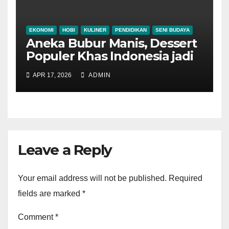
EKONOMI
HOBI
KULINER
PENDIDIKAN
SENI BUDAYA
Aneka Bubur Manis, Dessert
Populer Khas Indonesia jadi
Alternatif Menu Sarapan
APR 17, 2026
ADMIN
Leave a Reply
Your email address will not be published.
Required
fields are marked
*
Comment
*