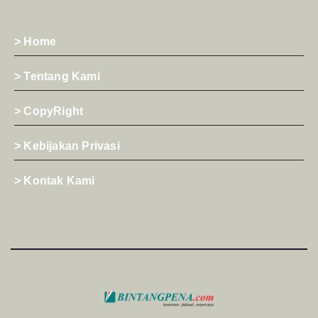
> Home
> Tentang Kami
> CopyRight
> Kebijakan Privasi
> Kontak Kami