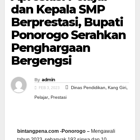
dan Kepala SMP
Berprestasi, Bupati
Ponorogo Serahkan
Penghargaan
Bergengsi
By
admin
,
,
Dinas Pendidikan
Kang Giri
FEB 3, 2023
,
Pelajar
Prestasi
bintangpena.com -Ponorogo –
Mengawali
tahun 2023, sebanyak 192 siswa dan 10