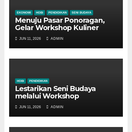
EKONOMI
HOBI
PENDIDIKAN
SENI BUDAYA
Menuju Pasar Ponoragan,
Gelar Workshop Kuliner
Tradisional Ponorogo
JUN 11, 2026
ADMIN
HOBI
PENDIDIKAN
Lestarikan Seni Budaya
melalui Workshop
Pertunjukan Tari Tradisional
JUN 11, 2026
ADMIN
Ponorogo