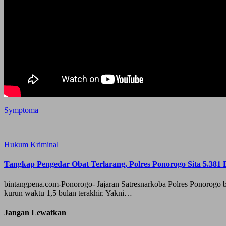
Symptoma
Hukum
Kriminal
Tangkap Pengedar Obat Terlarang, Polres Ponorogo Sita 5.381 B
bintangpena.com-Ponorogo- Jajaran Satresnarkoba Polres Ponorogo be
kurun waktu 1,5 bulan terakhir. Yakni…
Jangan Lewatkan