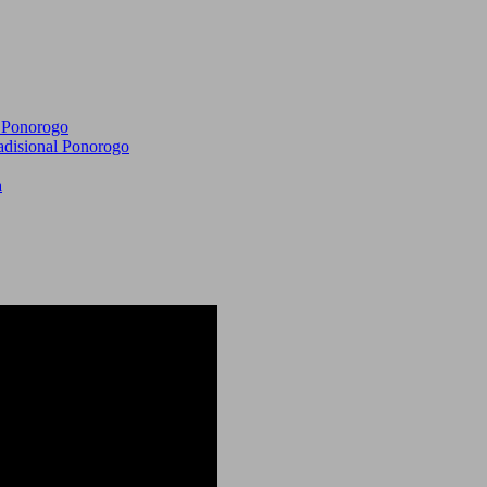
l Ponorogo
adisional Ponorogo
a