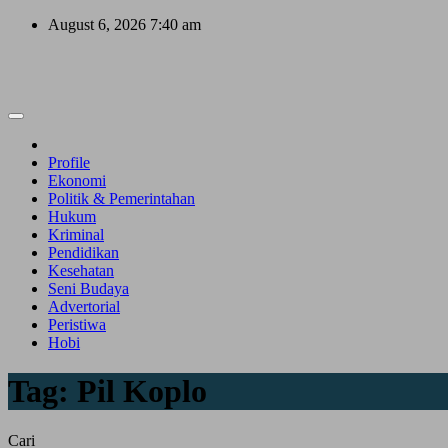
Skip
August 6, 2026
7:40 am
to
content
Profile
Ekonomi
Politik & Pemerintahan
Hukum
Kriminal
Pendidikan
Kesehatan
Seni Budaya
Advertorial
Peristiwa
Hobi
Tag:
Pil Koplo
Cari