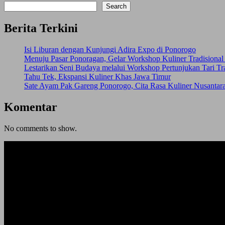
Search
Berita Terkini
Isi Liburan dengan Kunjungi Adira Expo di Ponorogo
Menuju Pasar Ponoragan, Gelar Workshop Kuliner Tradisiona
Lestarikan Seni Budaya melalui Workshop Pertunjukan Tari Tr
Tahu Tek, Ekspansi Kuliner Khas Jawa Timur
Sate Ayam Pak Gareng Ponorogo, Cita Rasa Kuliner Nusantar
Komentar
No comments to show.