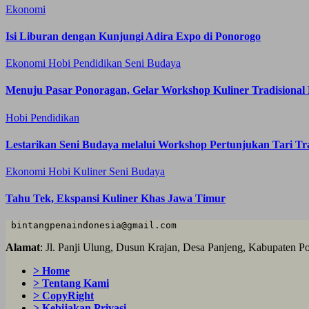
Ekonomi
Isi Liburan dengan Kunjungi Adira Expo di Ponorogo
Ekonomi
Hobi
Pendidikan
Seni Budaya
Menuju Pasar Ponoragan, Gelar Workshop Kuliner Tradisional
Hobi
Pendidikan
Lestarikan Seni Budaya melalui Workshop Pertunjukan Tari Tr
Ekonomi
Hobi
Kuliner
Seni Budaya
Tahu Tek, Ekspansi Kuliner Khas Jawa Timur
 bintangpenaindonesia@gmail.com
Alamat
: Jl. Panji Ulung, Dusun Krajan, Desa Panjeng, Kabupaten P
> Home
> Tentang Kami
> CopyRight
> Kebijakan Privasi