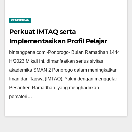
PENDIDIKAN
Perkuat IMTAQ serta
Implementasikan Profil Pelajar
Pancasila, SMAN 2 Ponorogo
bintangpena.com -Ponorogo- Bulan Ramadhan 1444
Gandeng Ponpes Kenamaan Gelar
H/2023 M kali ini, dimanfaatkan serius sivitas
Pasantren Ramadhan
akademika SMAN 2 Ponorogo dalam meningkatkan
Iman dan Taqwa (IMTAQ). Yakni dengan menggelar
Pesantren Ramadhan, yang menghadirkan
pemateri…