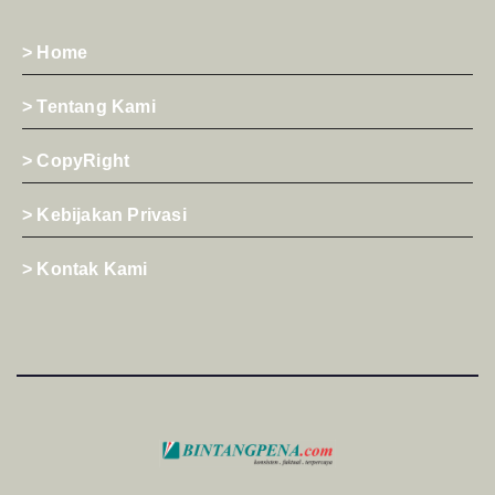
> Home
> Tentang Kami
> CopyRight
> Kebijakan Privasi
> Kontak Kami