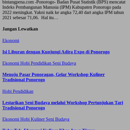
bintangpena.com -Ponorogo- Badan Pusat Statistik (BPS) mencatat
Indeks Pembangunan Manusia (IPM) Kabupaten Ponorogo pada
2022 meningkat. Yakni naik ke angka 72,40 dari angka IPM tahun
2021 sebesar 71,06. Hal itu…
Jangan Lewatkan
Ekonomi
Isi Liburan dengan Kunjungi Adira Expo di Ponorogo
Ekonomi
Hobi
Pendidikan
Seni Budaya
Menuju Pasar Ponoragan, Gelar Workshop Kuliner
Tradisional Ponorogo
Hobi
Pendidikan
Lestarikan Seni Budaya melalui Workshop Pertunjukan Tari
Tradisional Ponorogo
Ekonomi
Hobi
Kuliner
Seni Budaya