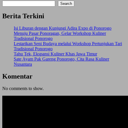
Search
Berita Terkini
Isi Liburan dengan Kunjungi Adira Expo di Ponorogo
Menuju Pasar Ponoragan, Gelar Workshop Kuliner
Tradisional Ponorogo
Lestarikan Seni Budaya melalui Workshop Pertunjukan Tari
Tradisional Ponorogo
Tahu Tek, Ekspansi Kuliner Khas Jawa Timur
Sate Ayam Pak Gareng Ponorogo, Cita Rasa Kuliner
Nusantara
Komentar
No comments to show.