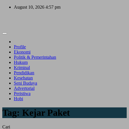
Skip
August 10, 2026
4:57 pm
to
content
Profile
Ekonomi
Politik & Pemerintahan
Hukum
Kriminal
Pendidikan
Kesehatan
Seni Budaya
Advertorial
Peristiwa
Hobi
Tag:
Kejar Paket
Cari