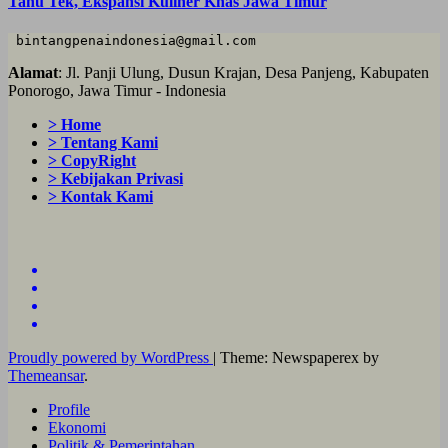
Tahu Tek, Ekspansi Kuliner Khas Jawa Timur
 bintangpenaindonesia@gmail.com
Alamat
: Jl. Panji Ulung, Dusun Krajan, Desa Panjeng, Kabupaten
Ponorogo, Jawa Timur - Indonesia
> Home
> Tentang Kami
> CopyRight
> Kebijakan Privasi
> Kontak Kami
Proudly powered by WordPress
|
Theme: Newspaperex by
Themeansar
.
Profile
Ekonomi
Politik & Pemerintahan