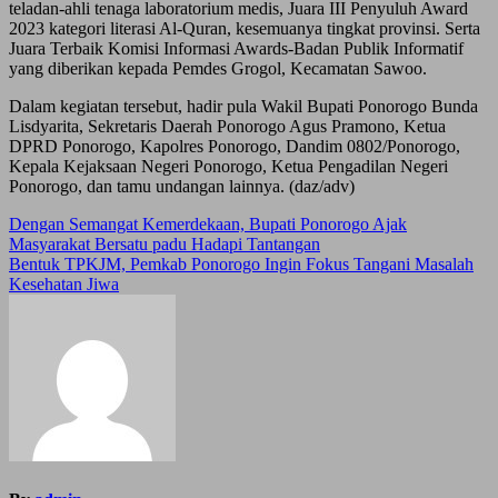
teladan-ahli tenaga laboratorium medis, Juara III Penyuluh Award
2023 kategori literasi Al-Quran, kesemuanya tingkat provinsi. Serta
Juara Terbaik Komisi Informasi Awards-Badan Publik Informatif
yang diberikan kepada Pemdes Grogol, Kecamatan Sawoo.
Dalam kegiatan tersebut, hadir pula Wakil Bupati Ponorogo Bunda
Lisdyarita, Sekretaris Daerah Ponorogo Agus Pramono, Ketua
DPRD Ponorogo, Kapolres Ponorogo, Dandim 0802/Ponorogo,
Kepala Kejaksaan Negeri Ponorogo, Ketua Pengadilan Negeri
Ponorogo, dan tamu undangan lainnya. (daz/adv)
Post
Dengan Semangat Kemerdekaan, Bupati Ponorogo Ajak
Masyarakat Bersatu padu Hadapi Tantangan
navigation
Bentuk TPKJM, Pemkab Ponorogo Ingin Fokus Tangani Masalah
Kesehatan Jiwa