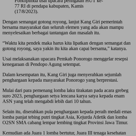
Forkopimda usai upacara peringatan HUT ke-
77 RI di pendapa kabupaten, Kamis
(17/8/2023).
Dengan semangat gotong royong, lanjut Kang Giri pemerintah
bersama masyarakat dan seluruh elemen yang ada akan mampu
menyelesaikan berbagai tantangan dan masalah itu.
“Waktu kita pendek maka harus kita lipatkan dengan semangat dan
gotong royong, saya yakin itu kita akan capai bersama,” katanya.
Usai melaksanakan upacara Pemkab Ponorogo menggelar resepsi
kenegaraan di Pendopo Agung setempat.
Dalam kesempatan itu, Kang Giri juga menyerahkan sejumlah
penghargaan kepada masyarakat Ponorogo yang berprestasi.
Mulai dari para pemenang lomba laku tirakatan pada acara grebeg
suro 2023, penghargaan setya lencana karya satya kepada enam
ASN yang telah mengabdi lebih dari 10 tahun.
Selain itu, diserahkan pula penghargaan kepada peraih medali emas
lomba panjat tebing putri tingkat Asia, Kejurda Atletik dan lomba
O2SN SMA cabang lempar lembing tingkat Provinsi Jawa Timur.
Kemudian ada Juara 1 lomba bertutur, Juara III tenaga kesehatan