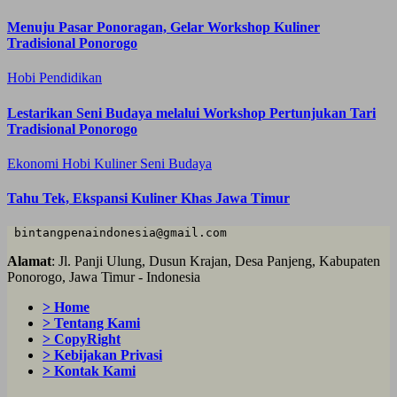
Menuju Pasar Ponoragan, Gelar Workshop Kuliner
Tradisional Ponorogo
Hobi
Pendidikan
Lestarikan Seni Budaya melalui Workshop Pertunjukan Tari
Tradisional Ponorogo
Ekonomi
Hobi
Kuliner
Seni Budaya
Tahu Tek, Ekspansi Kuliner Khas Jawa Timur
 bintangpenaindonesia@gmail.com
Alamat
: Jl. Panji Ulung, Dusun Krajan, Desa Panjeng, Kabupaten
Ponorogo, Jawa Timur - Indonesia
> Home
> Tentang Kami
> CopyRight
> Kebijakan Privasi
> Kontak Kami