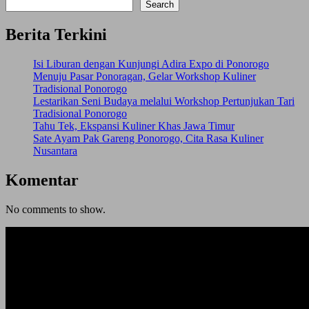
Search
Berita Terkini
Isi Liburan dengan Kunjungi Adira Expo di Ponorogo
Menuju Pasar Ponoragan, Gelar Workshop Kuliner
Tradisional Ponorogo
Lestarikan Seni Budaya melalui Workshop Pertunjukan Tari
Tradisional Ponorogo
Tahu Tek, Ekspansi Kuliner Khas Jawa Timur
Sate Ayam Pak Gareng Ponorogo, Cita Rasa Kuliner
Nusantara
Komentar
No comments to show.