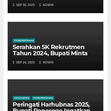
Jagung
SEP 30, 2025
ADMIN
PEMERINTAHAN
Serahkan SK Rekrutmen
Tahun 2024, Bupati Minta
PPPK Tingkatkan
SEP 24, 2025
ADMIN
Kompetensi
KESEHATAN
PEMERINTAHAN
Peringati Harhubnas 2025,
Bupati Ponorogo Ingatkan