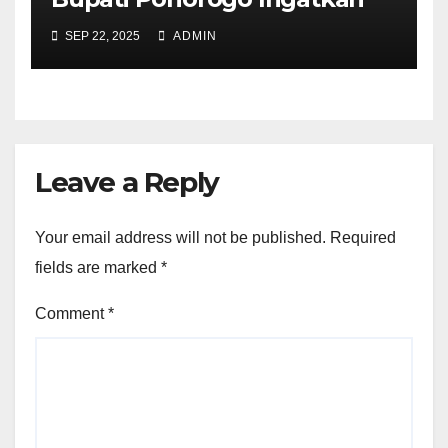
Peningkatan Pelayanan
SEP 22, 2025
ADMIN
Transportasi
Leave a Reply
Your email address will not be published.
Required
fields are marked
*
Comment
*