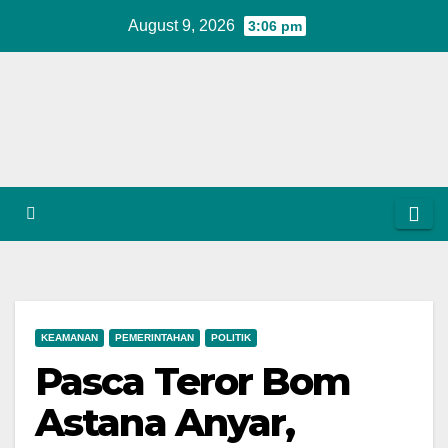
Skip
August 9, 2026
3:06 pm
to
content
KEAMANAN
PEMERINTAHAN
POLITIK
Pasca Teror Bom
Astana Anyar,