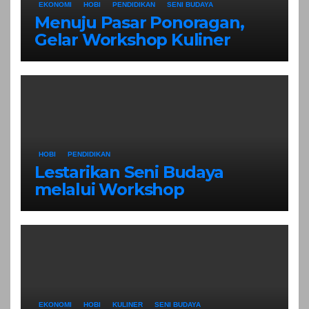
EKONOMI
HOBI
PENDIDIKAN
SENI BUDAYA
Menuju Pasar Ponoragan,
Gelar Workshop Kuliner
Tradisional Ponorogo
HOBI
PENDIDIKAN
Lestarikan Seni Budaya
melalui Workshop
Pertunjukan Tari Tradisional
Ponorogo
EKONOMI
HOBI
KULINER
SENI BUDAYA