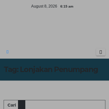
Skip
August 8, 2026
6:15 am
to
content
Tag:
Lonjakan Penumpang
Cari