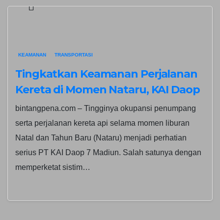
KEAMANAN
TRANSPORTASI
Tingkatkan Keamanan Perjalanan
Kereta di Momen Nataru, KAI Daop
7 Madiun Tambah Petugas Pintu
bintangpena.com – Tingginya okupansi penumpang
Perlintasan dan Daerah Rawan
serta perjalanan kereta api selama momen liburan
Natal dan Tahun Baru (Nataru) menjadi perhatian
serius PT KAI Daop 7 Madiun. Salah satunya dengan
memperketat sistim…