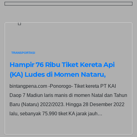
TRANSPORTASI
Hampir 76 Ribu Tiket Kereta Api
(KA) Ludes di Momen Nataru,
Sebagian Besar untuk KA Jarak
bintangpena.com -Ponorogo- Tiket kereta PT KAI
Jauh
Daop 7 Madiun laris manis di momen Natal dan Tahun
Baru (Nataru) 2022/2023. Hingga 28 Desember 2022
lalu, sebanyak 75.990 tiket KA jarak jauh…