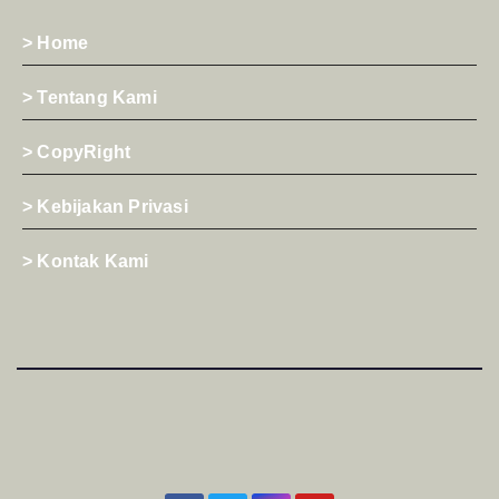
> Home
> Tentang Kami
> CopyRight
> Kebijakan Privasi
> Kontak Kami