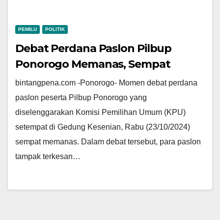
PEMILU
POLITIK
Debat Perdana Paslon Pilbup
Ponorogo Memanas, Sempat
Diwarnai Penolakan Jabat Tangan
bintangpena.com -Ponorogo- Momen debat perdana
Paslon 01
paslon peserta Pilbup Ponorogo yang
diselenggarakan Komisi Pemilihan Umum (KPU)
setempat di Gedung Kesenian, Rabu (23/10/2024)
sempat memanas. Dalam debat tersebut, para paslon
tampak terkesan…