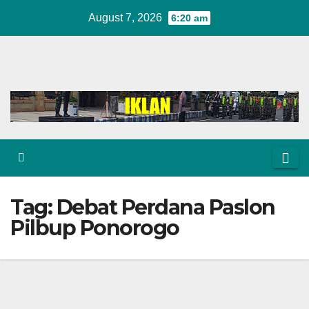
Skip
August 7, 2026
6:20 am
to
content
Tag:
Debat Perdana Paslon
Pilbup Ponorogo