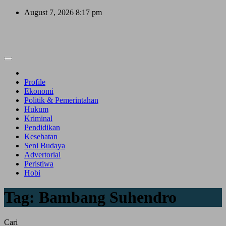
Skip
August 7, 2026
8:17 pm
to
content
Profile
Ekonomi
Politik & Pemerintahan
Hukum
Kriminal
Pendidikan
Kesehatan
Seni Budaya
Advertorial
Peristiwa
Hobi
Tag:
Bambang Suhendro
Cari