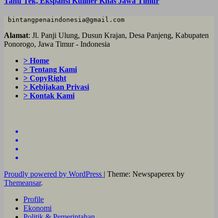
Tahu Tek, Ekspansi Kuliner Khas Jawa Timur
 bintangpenaindonesia@gmail.com
Alamat
: Jl. Panji Ulung, Dusun Krajan, Desa Panjeng, Kabupaten
Ponorogo, Jawa Timur - Indonesia
> Home
> Tentang Kami
> CopyRight
> Kebijakan Privasi
> Kontak Kami
Proudly powered by WordPress
|
Theme: Newspaperex by
Themeansar
.
Profile
Ekonomi
Politik & Pemerintahan