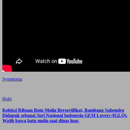
Symptoma
Hobi
Koleksi Ribuan Batu Mulia Bersertifikat, Bambang Suhendro
Didapuk sebagai Juri Nasional Indonesia GEM Lovers (IGLO).
Wajib bawa batu mulia saat dinas luar.