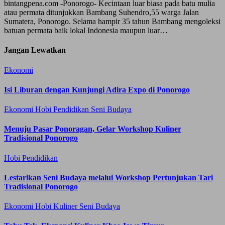
bintangpena.com -Ponorogo- Kecintaan luar biasa pada batu mulia
atau permata ditunjukkan Bambang Suhendro,55 warga Jalan
Sumatera, Ponorogo. Selama hampir 35 tahun Bambang mengoleksi
batuan permata baik lokal Indonesia maupun luar…
Jangan Lewatkan
Ekonomi
Isi Liburan dengan Kunjungi Adira Expo di Ponorogo
Ekonomi
Hobi
Pendidikan
Seni Budaya
Menuju Pasar Ponoragan, Gelar Workshop Kuliner
Tradisional Ponorogo
Hobi
Pendidikan
Lestarikan Seni Budaya melalui Workshop Pertunjukan Tari
Tradisional Ponorogo
Ekonomi
Hobi
Kuliner
Seni Budaya