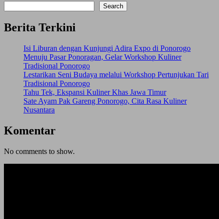
Search
Berita Terkini
Isi Liburan dengan Kunjungi Adira Expo di Ponorogo
Menuju Pasar Ponoragan, Gelar Workshop Kuliner
Tradisional Ponorogo
Lestarikan Seni Budaya melalui Workshop Pertunjukan Tari
Tradisional Ponorogo
Tahu Tek, Ekspansi Kuliner Khas Jawa Timur
Sate Ayam Pak Gareng Ponorogo, Cita Rasa Kuliner
Nusantara
Komentar
No comments to show.