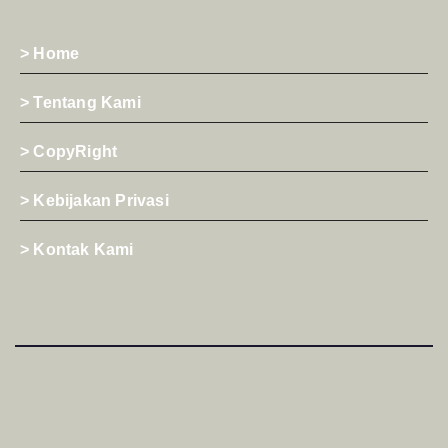
> Home
> Tentang Kami
> CopyRight
> Kebijakan Privasi
> Kontak Kami