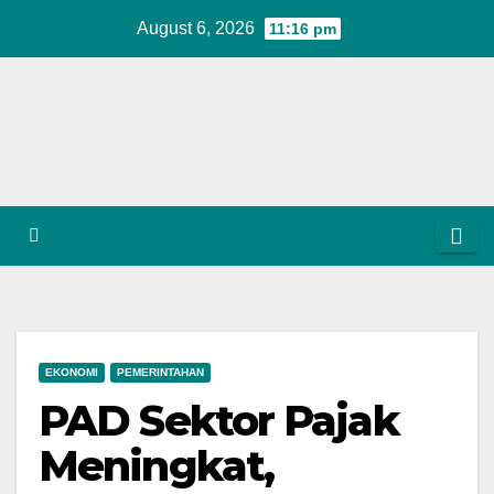
Skip
August 6, 2026
11:16 pm
to
content
EKONOMI
PEMERINTAHAN
PAD Sektor Pajak
Meningkat,