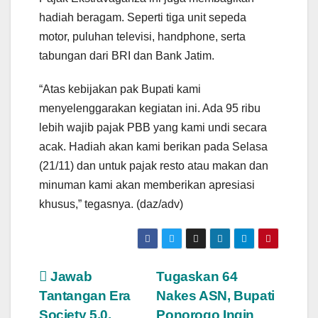
hadiah beragam. Seperti tiga unit sepeda
motor, puluhan televisi, handphone, serta
tabungan dari BRI dan Bank Jatim.
“Atas kebijakan pak Bupati kami
menyelenggarakan kegiatan ini. Ada 95 ribu
lebih wajib pajak PBB yang kami undi secara
acak. Hadiah akan kami berikan pada Selasa
(21/11) dan untuk pajak resto atau makan dan
minuman kami akan memberikan apresiasi
khusus,” tegasnya. (daz/adv)
Post
Jawab
Tugaskan 64
Tantangan Era
Nakes ASN, Bupati
navigation
Society 5.0,
Ponorogo Ingin