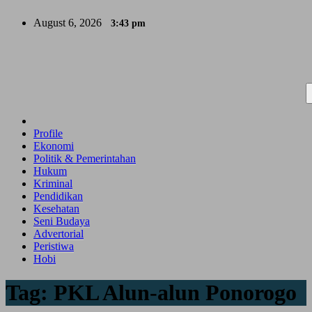
Skip
August 6, 2026
3:43 pm
to
content
Profile
Ekonomi
Politik & Pemerintahan
Hukum
Kriminal
Pendidikan
Kesehatan
Seni Budaya
Advertorial
Peristiwa
Hobi
Tag:
PKL Alun-alun Ponorogo