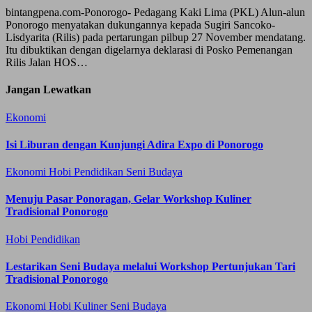
bintangpena.com-Ponorogo- Pedagang Kaki Lima (PKL) Alun-alun
Ponorogo menyatakan dukungannya kepada Sugiri Sancoko-
Lisdyarita (Rilis) pada pertarungan pilbup 27 November mendatang.
Itu dibuktikan dengan digelarnya deklarasi di Posko Pemenangan
Rilis Jalan HOS…
Jangan Lewatkan
Ekonomi
Isi Liburan dengan Kunjungi Adira Expo di Ponorogo
Ekonomi
Hobi
Pendidikan
Seni Budaya
Menuju Pasar Ponoragan, Gelar Workshop Kuliner
Tradisional Ponorogo
Hobi
Pendidikan
Lestarikan Seni Budaya melalui Workshop Pertunjukan Tari
Tradisional Ponorogo
Ekonomi
Hobi
Kuliner
Seni Budaya