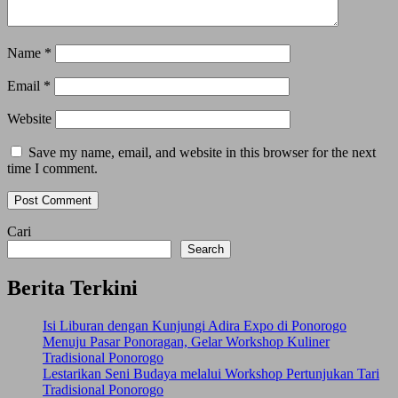
Name
*
Email
*
Website
Save my name, email, and website in this browser for the next
time I comment.
Cari
Search
Berita Terkini
Isi Liburan dengan Kunjungi Adira Expo di Ponorogo
Menuju Pasar Ponoragan, Gelar Workshop Kuliner
Tradisional Ponorogo
Lestarikan Seni Budaya melalui Workshop Pertunjukan Tari
Tradisional Ponorogo