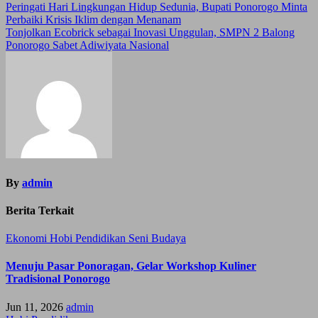
Post
Peringati Hari Lingkungan Hidup Sedunia, Bupati Ponorogo Minta
Perbaiki Krisis Iklim dengan Menanam
navigation
Tonjolkan Ecobrick sebagai Inovasi Unggulan, SMPN 2 Balong
Ponorogo Sabet Adiwiyata Nasional
By
admin
Berita Terkait
Ekonomi
Hobi
Pendidikan
Seni Budaya
Menuju Pasar Ponoragan, Gelar Workshop Kuliner
Tradisional Ponorogo
Jun 11, 2026
admin