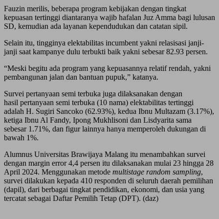
Fauzin merilis, beberapa program kebijakan dengan tingkat
kepuasan tertinggi diantaranya wajib hafalan Juz Amma bagi lulusan
SD, kemudian ada layanan kependudukan dan catatan sipil.
Selain itu, tingginya elektabilitas incumbent yakni relasisasi janji-
janji saat kampanye dulu terbukti baik yakni sebesar 82.93 persen.
“Meski begitu ada program yang kepuasannya relatif rendah, yakni
pembangunan jalan dan bantuan pupuk,” katanya.
Survei pertanyaan semi terbuka juga dilaksanakan dengan
hasil pertanyaan semi terbuka (10 nama) elektabilitas tertinggi
adalah H. Sugiri Sancoko (62.93%), kedua Ibnu Multazam (3.17%),
ketiga Ibnu Al Fandy, Ipong Mukhlisoni dan Lisdyarita sama
sebesar 1.71%, dan figur lainnya hanya memperoleh dukungan di
bawah 1%.
Alumnus Universitas Brawijaya Malang itu menambahkan survei
dengan margin error 4,4 persen itu dilaksanakan mulai 23 hingga 28
April 2024. Menggunakan metode
multistage random sampling
,
survei dilakukan kepada 410 responden di seluruh daerah pemilihan
(dapil), dari berbagai tingkat pendidikan, ekonomi, dan usia yang
tercatat sebagai Daftar Pemilih Tetap (DPT). (daz)