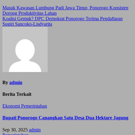
Post
Masuk Kawasan Lumbung Padi Jawa Timur, Ponorogo Konsisten
Dorong Produktivitas Lahan
navigation
Koalisi Gemuk? DPC Demokrat Ponorogo Terima Pendaftaran
Sugiri Sancoko-Lisdyarita
By
admin
Berita Terkait
Ekonomi
Pemerintahan
Bupati Ponorogo Canangkan Satu Desa Dua Hektare Jagung
Sep 30, 2025
admin