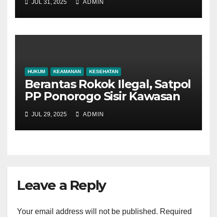
JUL 31, 2025
ADMIN
HUKUM
KEAMANAN
KESEHATAN
Berantas Rokok Ilegal, Satpol
PP Ponorogo Sisir Kawasan
Pinggiran
JUL 29, 2025
ADMIN
Leave a Reply
Your email address will not be published.
Required