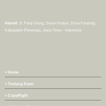
Alamat
: Jl. Panji Ulung, Dusun Krajan, Desa Panjeng,
Kabupaten Ponorogo, Jawa Timur - Indonesia
> Home
> Tentang Kami
> CopyRight