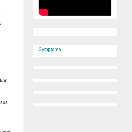
.
u
Symptoma
akan
usus