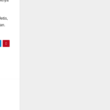
iknya
etis,
an.