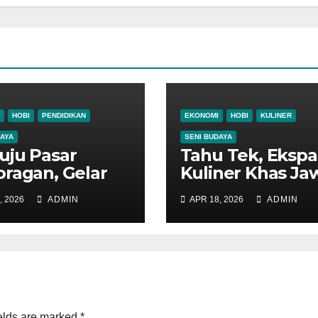
HOBI
PENDIDIKAN
EKONOMI
HOBI
KULINER
DAYA
SENI BUDAYA
ju Pasar
Tahu Tek, Ekspa
ragan, Gelar
Kuliner Khas Ja
shop Kuliner
Timur
, 2026
ADMIN
APR 18, 2026
ADMIN
isional
orogo
elds are marked
*