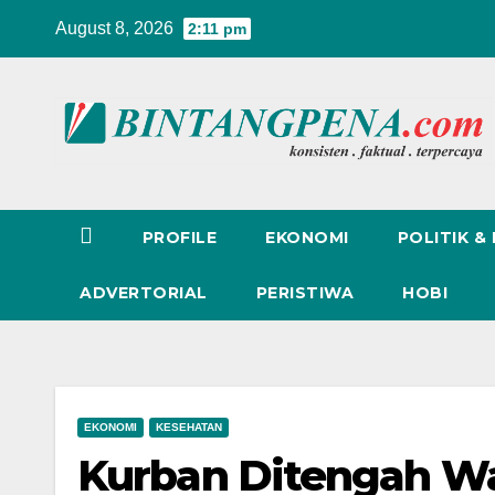
Skip
August 8, 2026
2:11 pm
to
content
PROFILE
EKONOMI
POLITIK &
ADVERTORIAL
PERISTIWA
HOBI
EKONOMI
KESEHATAN
Kurban Ditengah W