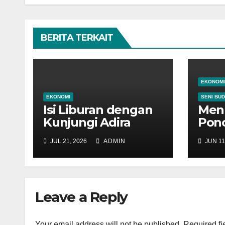
BERITA TERKAIT
EKONOMI
EKONOMI
SENI BU
Isi Liburan dengan
Menu
Kunjungi Adira
Pono
Expo di Ponorogo
Work
JUL 21, 2026
ADMIN
JUN 11
Trad
Pon
Leave a Reply
Your email address will not be published.
Required fi