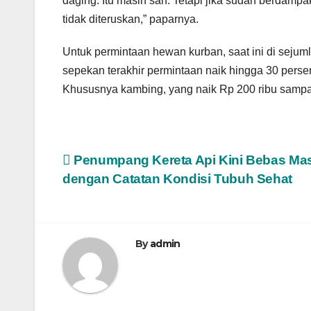
daging. Itu masih sah. Tetapi jika sudah berdampak
tidak diteruskan,” paparnya.
Untuk permintaan hewan kurban, saat ini di sejuml
sepekan terakhir permintaan naik hingga 30 pers
Khususnya kambing, yang naik Rp 200 ribu sampai 
Post
Penumpang Kereta Api Kini Bebas Mas
dengan Catatan Kondisi Tubuh Sehat
navigation
By
admin