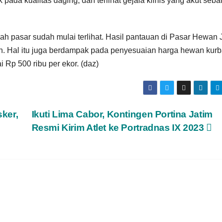
 pada kualitas daging, dan terlihat gejala klinis yang akut seba
ah pasar sudah mulai terlihat. Hasil pantauan di Pasar Hewan J
en. Hal itu juga berdampak pada penyesuaian harga hewan kurb
Rp 500 ribu per ekor. (daz)
ker,
Ikuti Lima Cabor, Kontingen Portina Jatim
Resmi Kirim Atlet ke Portradnas IX 2023