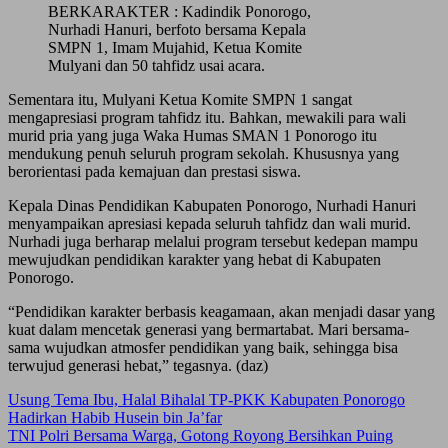
BERKARAKTER : Kadindik Ponorogo,
Nurhadi Hanuri, berfoto bersama Kepala
SMPN 1, Imam Mujahid, Ketua Komite
Mulyani dan 50 tahfidz usai acara.
Sementara itu, Mulyani Ketua Komite SMPN 1 sangat
mengapresiasi program tahfidz itu. Bahkan, mewakili para wali
murid pria yang juga Waka Humas SMAN 1 Ponorogo itu
mendukung penuh seluruh program sekolah. Khususnya yang
berorientasi pada kemajuan dan prestasi siswa.
Kepala Dinas Pendidikan Kabupaten Ponorogo, Nurhadi Hanuri
menyampaikan apresiasi kepada seluruh tahfidz dan wali murid.
Nurhadi juga berharap melalui program tersebut kedepan mampu
mewujudkan pendidikan karakter yang hebat di Kabupaten
Ponorogo.
“Pendidikan karakter berbasis keagamaan, akan menjadi dasar yang
kuat dalam mencetak generasi yang bermartabat. Mari bersama-
sama wujudkan atmosfer pendidikan yang baik, sehingga bisa
terwujud generasi hebat,” tegasnya. (daz)
Post
Usung Tema Ibu, Halal Bihalal TP-PKK Kabupaten Ponorogo
Hadirkan Habib Husein bin Ja’far
navigation
TNI Polri Bersama Warga, Gotong Royong Bersihkan Puing