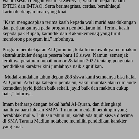
Hal itu sesuai dengan visi misi SMPN 1, yakni terdepan dalam
IPTEK dan IMTAQ. Serta berintegritas, cerdas, berakhlaqul
karimah, dengan iman yang kuat.
“Kami mengucapkan terima kasih kepada wali murid atas dukungan
dan perjuangannya pada program pembelajaran ini. Terima kasih
kepada pak Bupati, kadindik dan Kakankemenag yang turut
mendorong program ini,” imbuhnya.
Program pembelajaran Al-Quran ini, kata Imam awalnya merupakan
ekstrakurikuler dengan peserta baru 16 siswa. Namun, semenjak
terbitnya peraturan bupati nomor 28 tahun 2022 tentang penguatan
pendidikan karakter kini jumlahnya naik signifikan.
“Mudah-mudahan tahun depan 288 siswa kami semuanya bisa hafal
Al-Quran. Ada tiga kategori penilaian, yakni mumtaz atau cumlaude
kemudian jayid jiddan baik sekali, jayid baik dan makbun cukup
baik,” tuturnya.
Imam berharap dengan bekal hafal Al-Quran, dan dilengkapi
nantinya para lulusan SMPN 1 mampu menjadi pemimpin yang
berakhlak mulia. Lulusan tahun ini, sudah ada tujuh siswa diterima
di SMA Taruna Madiun notabene memiliki pendidikan karakter
yang kuat.