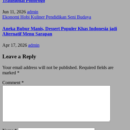
Tradisional Ponorogo
Jun 11, 2026
admin
Ekonomi
Hobi
Kuliner
Pendidikan
Seni Budaya
Aneka Bubur Manis, Dessert Populer Khas Indonesia jadi
Alternatif Menu Sarapan
Apr 17, 2026
admin
Leave a Reply
Your email address will not be published.
Required fields are
marked
*
Comment
*