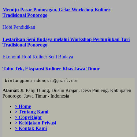
Menuju Pasar Ponoragan, Gelar Workshop Kuliner
Tradisional Ponorogo
Hobi
Pendidikan
Lestarikan Seni Budaya melalui Workshop Pertunjukan Tari
Tradisional Ponorogo
Ekonomi
Hobi
Kuliner
Seni Budaya
Tahu Tek, Ekspansi Kuliner Khas Jawa Timur
 bintangpenaindonesia@gmail.com
Alamat
: Jl. Panji Ulung, Dusun Krajan, Desa Panjeng, Kabupaten
Ponorogo, Jawa Timur - Indonesia
> Home
> Tentang Kami
> CopyRight
> Kebijakan Privasi
> Kontak Kami