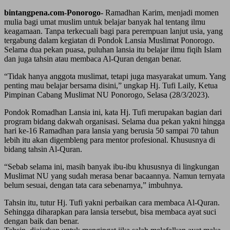
bintangpena.com-Ponorogo-
Ramadhan Karim, menjadi momen
mulia bagi umat muslim untuk belajar banyak hal tentang ilmu
keagamaan. Tanpa terkecuali bagi para perempuan lanjut usia, yang
tergabung dalam kegiatan di Pondok Lansia Muslimat Ponorogo.
Selama dua pekan puasa, puluhan lansia itu belajar ilmu fiqih Islam
dan juga tahsin atau membaca Al-Quran dengan benar.
“Tidak hanya anggota muslimat, tetapi juga masyarakat umum. Yang
penting mau belajar bersama disini,” ungkap Hj. Tufi Laily, Ketua
Pimpinan Cabang Muslimat NU Ponorogo, Selasa (28/3/2023).
Pondok Romadhan Lansia ini, kata Hj. Tufi merupakan bagian dari
program bidang dakwah organisasi. Selama dua pekan yakni hingga
hari ke-16 Ramadhan para lansia yang berusia 50 sampai 70 tahun
lebih itu akan digembleng para mentor profesional. Khususnya di
bidang tahsin Al-Quran.
“Sebab selama ini, masih banyak ibu-ibu khususnya di lingkungan
Muslimat NU yang sudah merasa benar bacaannya. Namun ternyata
belum sesuai, dengan tata cara sebenarnya,” imbuhnya.
Tahsin itu, tutur Hj. Tufi yakni perbaikan cara membaca Al-Quran.
Sehingga diharapkan para lansia tersebut, bisa membaca ayat suci
dengan baik dan benar.