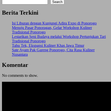
Search
Berita Terkini
Isi Liburan dengan Kunjungi Adira Expo di Ponorogo
Menuju Pasar Ponoragan, Gelar Workshop Kuliner
Tradisional Ponorogo
Lestarikan Seni Budaya melalui Workshop Pertunjukan Tari
Tradisional Ponorogo
Tahu Tek, Ekspansi Kuliner Khas Jawa Timur
Sate Ayam Pak Gareng Ponorogo, Cita Rasa Kuliner
Nusantara
Komentar
No comments to show.