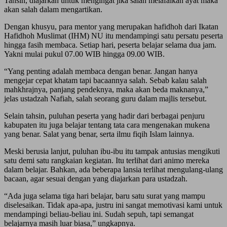
Tahsin, diajarkan untuk mengingat jika salah melafalkan ayat maka
akan salah dalam mengartikan.
Dengan khusyu, para mentor yang merupakan hafidhoh dari Ikatan
Hafidhoh Muslimat (IHM) NU itu mendampingi satu persatu peserta
hingga fasih membaca. Setiap hari, peserta belajar selama dua jam.
Yakni mulai pukul 07.00 WIB hingga 09.00 WIB.
“Yang penting adalah membaca dengan benar. Jangan hanya
mengejar cepat khatam tapi bacaannya salah. Sebab kalau salah
mahkhrajnya, panjang pendeknya, maka akan beda maknanya,”
jelas ustadzah Nafiah, salah seorang guru dalam majlis tersebut.
Selain tahsin, puluhan peserta yang hadir dari berbagai penjuru
kabupaten itu juga belajar tentang tata cara mengenakan mukena
yang benar. Salat yang benar, serta ilmu fiqih Islam lainnya.
Meski berusia lanjut, puluhan ibu-ibu itu tampak antusias mengikuti
satu demi satu rangkaian kegiatan. Itu terlihat dari animo mereka
dalam belajar. Bahkan, ada beberapa lansia terlihat mengulang-ulang
bacaan, agar sesuai dengan yang diajarkan para ustadzah.
“Ada juga selama tiga hari belajar, baru satu surat yang mampu
diselesaikan. Tidak apa-apa, justru ini sangat memotivasi kami untuk
mendampingi beliau-beliau ini. Sudah sepuh, tapi semangat
belajarnya masih luar biasa,” ungkapnya.